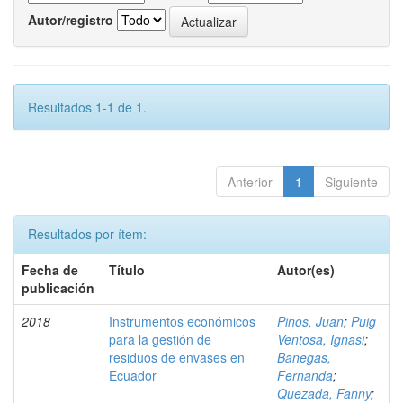
Autor/registro
Resultados 1-1 de 1.
Anterior
1
Siguiente
Resultados por ítem:
Fecha de
Título
Autor(es)
publicación
2018
Instrumentos económicos
Pinos, Juan
;
Puig
para la gestión de
Ventosa, Ignasi
;
residuos de envases en
Banegas,
Ecuador
Fernanda
;
Quezada, Fanny
;