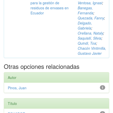
para la gestión de
Ventosa, Ignasi
;
residuos de envases en
Banegas,
Ecuador
Fernanda
;
Quezada, Fanny
;
Delgado,
Gabriela
;
Orellana, Nataly
;
Saquisilí, Silvia
;
Quindi, Toa
;
Chacón Vintimilla,
Gustavo Javier
Otras opciones relacionadas
Autor
Pinos, Juan
1
Título