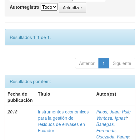
Autor/registro
Resultados 1-1 de 1.
Anterior
1
Siguiente
Resultados por ítem:
Fecha de
Título
Autor(es)
publicación
2018
Instrumentos económicos
Pinos, Juan
;
Puig
para la gestión de
Ventosa, Ignasi
;
residuos de envases en
Banegas,
Ecuador
Fernanda
;
Quezada, Fanny
;