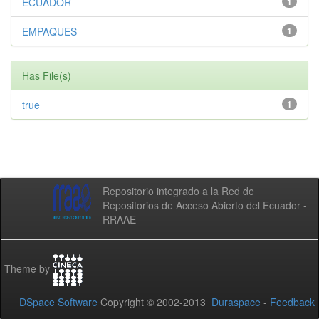
ECUADOR
1
EMPAQUES
1
Has File(s)
true
1
Repositorio integrado a la Red de
Repositorios de Acceso Abierto del Ecuador -
RRAAE
Theme by
DSpace Software
Copyright © 2002-2013
Duraspace
-
Feedback