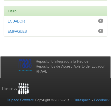
Título
ECUADOR
1
EMPAQUES
1
Repositorio integrado a la Red de
Repositorios de Acceso Abierto del Ecuador -
RRAAE
Theme by
DSpace Software
Copyright © 2002-2013
Duraspace
-
Feedback