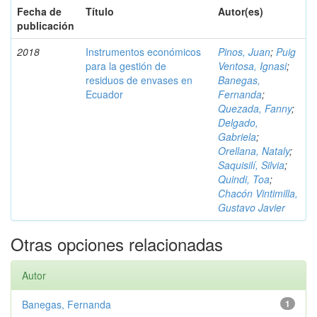
Fecha de
Título
Autor(es)
publicación
2018
Instrumentos económicos
Pinos, Juan
;
Puig
para la gestión de
Ventosa, Ignasi
;
residuos de envases en
Banegas,
Ecuador
Fernanda
;
Quezada, Fanny
;
Delgado,
Gabriela
;
Orellana, Nataly
;
Saquisilí, Silvia
;
Quindi, Toa
;
Chacón Vintimilla,
Gustavo Javier
Otras opciones relacionadas
Autor
Banegas, Fernanda
1