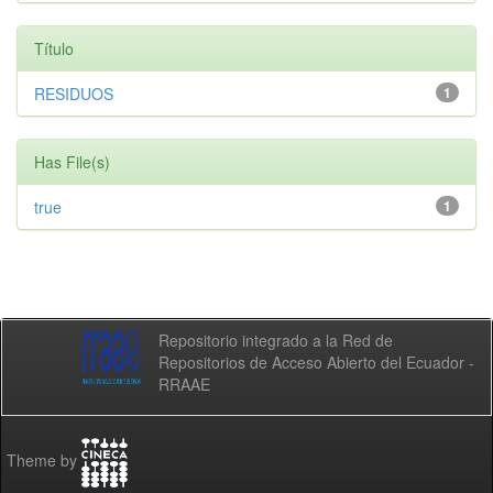
Título
RESIDUOS
1
Has File(s)
true
1
Repositorio integrado a la Red de
Repositorios de Acceso Abierto del Ecuador -
RRAAE
Theme by