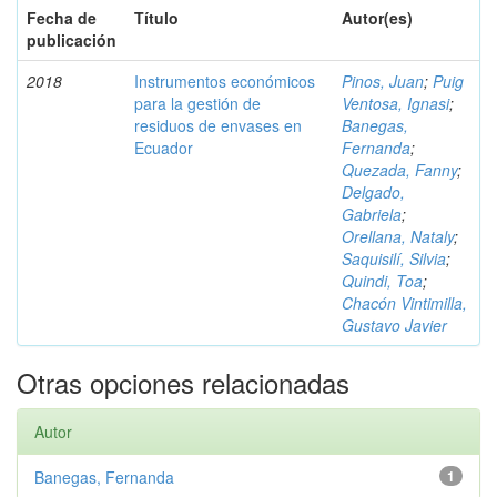
Fecha de
Título
Autor(es)
publicación
2018
Instrumentos económicos
Pinos, Juan
;
Puig
para la gestión de
Ventosa, Ignasi
;
residuos de envases en
Banegas,
Ecuador
Fernanda
;
Quezada, Fanny
;
Delgado,
Gabriela
;
Orellana, Nataly
;
Saquisilí, Silvia
;
Quindi, Toa
;
Chacón Vintimilla,
Gustavo Javier
Otras opciones relacionadas
Autor
Banegas, Fernanda
1