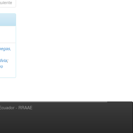
guiente
negas,
ilvia
;
vo
l Ecuador - RRAAE