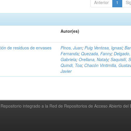
Anterior
1
Si
Autor(es)
tión de residuos de envases
Pinos, Juan
;
Puig Ventosa, Ignasi
;
Ba
Fernanda
;
Quezada, Fanny
;
Delgado,
Gabriela
;
Orellana, Nataly
;
Saquisilí, S
Quindi, Toa
;
Chacón Vintimilla, Gusta
Javier
Repositorio integrado a la Red de Repositorios de Acceso Abierto de