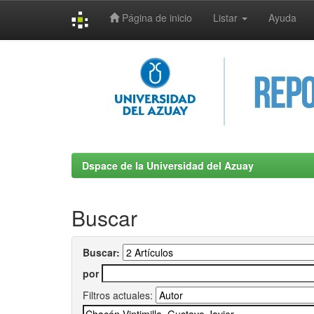
Página de inicio
Listar
Ayuda
Skip
navigation
Dspace de la Universidad del Azuay
Buscar
Buscar:
por
Filtros actuales: