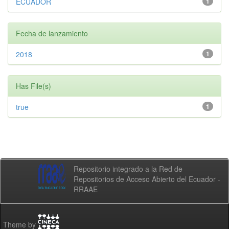
ECUADOR
1
Fecha de lanzamiento
2018
1
Has File(s)
true
1
Repositorio integrado a la Red de
Repositorios de Acceso Abierto del Ecuador -
RRAAE
Theme by