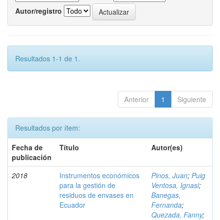
Autor/registro
Resultados 1-1 de 1.
Anterior
1
Siguiente
Resultados por ítem:
Fecha de
Título
Autor(es)
publicación
2018
Instrumentos económicos
Pinos, Juan
;
Puig
para la gestión de
Ventosa, Ignasi
;
residuos de envases en
Banegas,
Ecuador
Fernanda
;
Quezada, Fanny
;