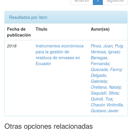
Anterior
1
Siguiente
Resultados por ítem:
Fecha de
Título
Autor(es)
publicación
2018
Instrumentos económicos
Pinos, Juan
;
Puig
para la gestión de
Ventosa, Ignasi
;
residuos de envases en
Banegas,
Ecuador
Fernanda
;
Quezada, Fanny
;
Delgado,
Gabriela
;
Orellana, Nataly
;
Saquisilí, Silvia
;
Quindi, Toa
;
Chacón Vintimilla,
Gustavo Javier
Otras opciones relacionadas