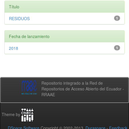
Título
RESIDUOS
1
Fecha de lanzamiento
2018
1
Repositorio integrado a la Red de
Repositorios de Acceso Abierto del Ecuador -
RRAAE
Theme by
DSpace Software
Copyright © 2002-2013
Duraspace
-
Feedback