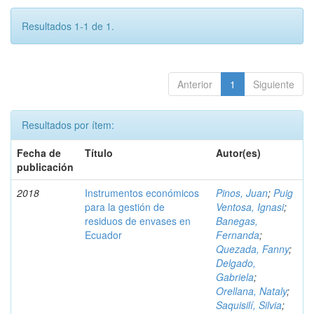
Resultados 1-1 de 1.
Anterior
1
Siguiente
Resultados por ítem:
Fecha de
Título
Autor(es)
publicación
2018
Instrumentos económicos
Pinos, Juan
;
Puig
para la gestión de
Ventosa, Ignasi
;
residuos de envases en
Banegas,
Ecuador
Fernanda
;
Quezada, Fanny
;
Delgado,
Gabriela
;
Orellana, Nataly
;
Saquisilí, Silvia
;