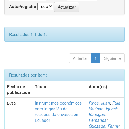
Autor/registro
Resultados 1-1 de 1.
Anterior
1
Siguiente
Resultados por ítem:
Fecha de
Título
Autor(es)
publicación
2018
Instrumentos económicos
Pinos, Juan
;
Puig
para la gestión de
Ventosa, Ignasi
;
residuos de envases en
Banegas,
Ecuador
Fernanda
;
Quezada, Fanny
;