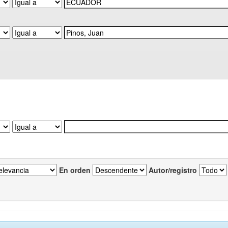
En orden
Autor/registro