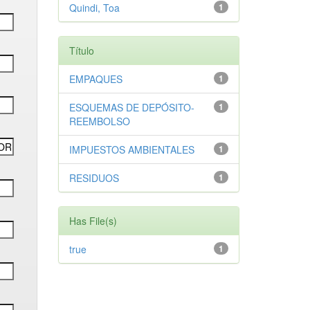
Quindi, Toa
1
Título
EMPAQUES
1
ESQUEMAS DE DEPÓSITO-
1
REEMBOLSO
IMPUESTOS AMBIENTALES
1
RESIDUOS
1
Has File(s)
true
1