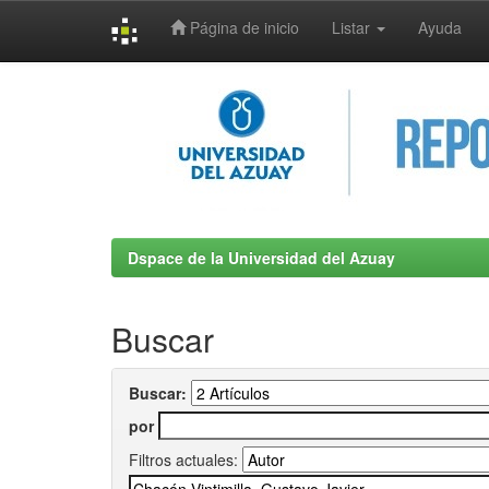
Página de inicio
Listar
Ayuda
Skip
navigation
Dspace de la Universidad del Azuay
Buscar
Buscar:
por
Filtros actuales: