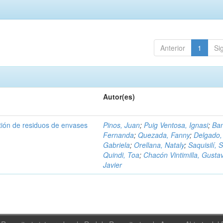
Anterior
1
Si
Autor(es)
tión de residuos de envases
Pinos, Juan
;
Puig Ventosa, Ignasi
;
Ba
Fernanda
;
Quezada, Fanny
;
Delgado,
Gabriela
;
Orellana, Nataly
;
Saquisilí, S
Quindi, Toa
;
Chacón Vintimilla, Gusta
Javier