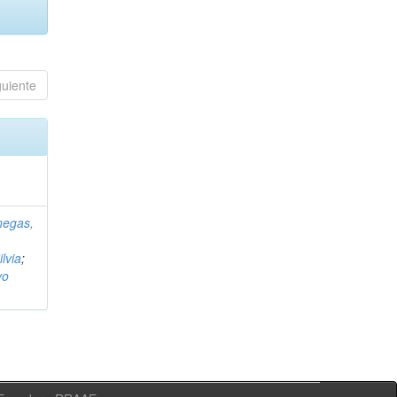
guiente
negas,
ilvia
;
vo