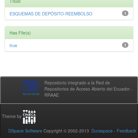
Título
ESQUEMAS DE DEPÓSITO-REEMBOLSO
1
Has File(s)
true
1
Repositorio integrado a la Red de
Repositorios de Acceso Abierto del Ecuador -
RRAAE
Theme by
DSpace Software
Copyright © 2002-2013
Duraspace
-
Feedback