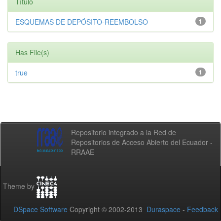
Título
ESQUEMAS DE DEPÓSITO-REEMBOLSO
1
Has File(s)
true
1
Repositorio integrado a la Red de
Repositorios de Acceso Abierto del Ecuador -
RRAAE
Theme by
DSpace Software
Copyright © 2002-2013
Duraspace
-
Feedback