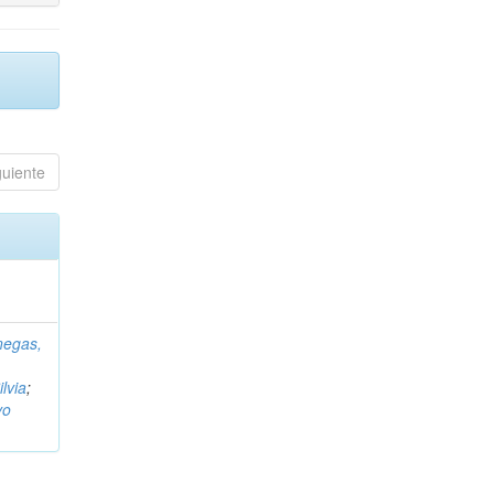
guiente
negas,
ilvia
;
vo