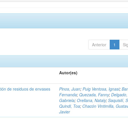
Anterior
1
Si
Autor(es)
tión de residuos de envases
Pinos, Juan
;
Puig Ventosa, Ignasi
;
Ba
Fernanda
;
Quezada, Fanny
;
Delgado,
Gabriela
;
Orellana, Nataly
;
Saquisilí, S
Quindi, Toa
;
Chacón Vintimilla, Gusta
Javier