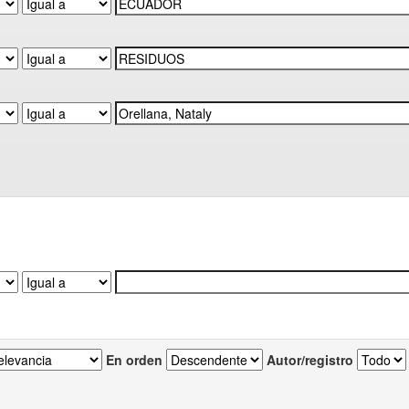
En orden
Autor/registro