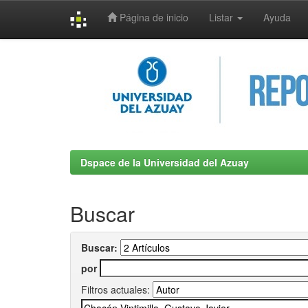
Página de inicio
Listar
Ayuda
Skip
navigation
Dspace de la Universidad del Azuay
Buscar
Buscar:
por
Filtros actuales: