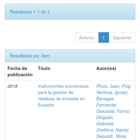
Resultados 1-1 de 1.
Anterior
1
Siguiente
Resultados por ítem:
Fecha de
Título
Autor(es)
publicación
2018
Instrumentos económicos
Pinos, Juan
;
Puig
para la gestión de
Ventosa, Ignasi
;
residuos de envases en
Banegas,
Ecuador
Fernanda
;
Quezada, Fanny
;
Delgado,
Gabriela
;
Orellana, Nataly
;
Saquisilí, Silvia
;