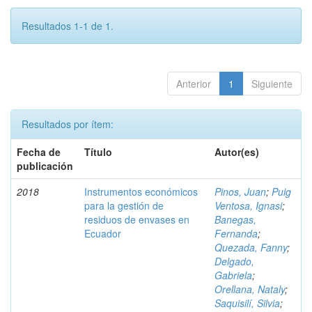
Resultados 1-1 de 1.
Anterior
1
Siguiente
Resultados por ítem:
Fecha de
Título
Autor(es)
publicación
2018
Instrumentos económicos
Pinos, Juan
;
Puig
para la gestión de
Ventosa, Ignasi
;
residuos de envases en
Banegas,
Ecuador
Fernanda
;
Quezada, Fanny
;
Delgado,
Gabriela
;
Orellana, Nataly
;
Saquisilí, Silvia
;