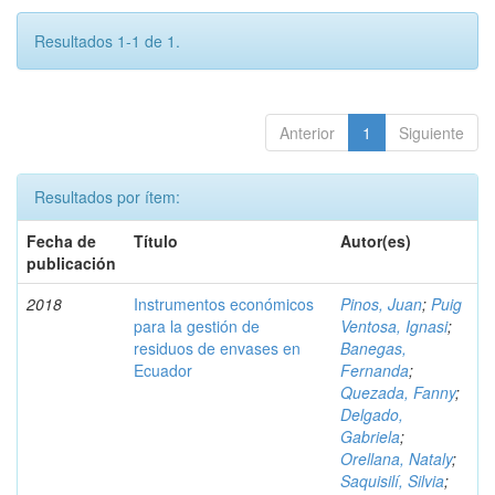
Resultados 1-1 de 1.
Anterior
1
Siguiente
Resultados por ítem:
Fecha de
Título
Autor(es)
publicación
2018
Instrumentos económicos
Pinos, Juan
;
Puig
para la gestión de
Ventosa, Ignasi
;
residuos de envases en
Banegas,
Ecuador
Fernanda
;
Quezada, Fanny
;
Delgado,
Gabriela
;
Orellana, Nataly
;
Saquisilí, Silvia
;