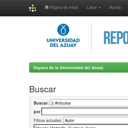
Página de inicio
Listar
Ayuda
Skip
navigation
Dspace de la Universidad del Azuay
Buscar
Buscar:
por
Filtros actuales: