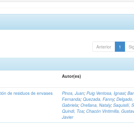
Anterior
1
Si
Autor(es)
tión de residuos de envases
Pinos, Juan
;
Puig Ventosa, Ignasi
;
Ba
Fernanda
;
Quezada, Fanny
;
Delgado,
Gabriela
;
Orellana, Nataly
;
Saquisilí, S
Quindi, Toa
;
Chacón Vintimilla, Gusta
Javier