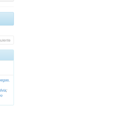
guiente
negas,
ilvia
;
vo