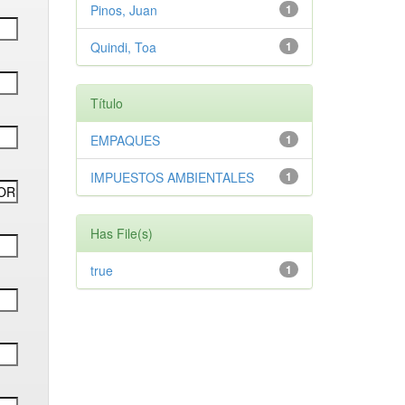
Pinos, Juan
1
Quindi, Toa
1
Título
EMPAQUES
1
IMPUESTOS AMBIENTALES
1
Has File(s)
true
1