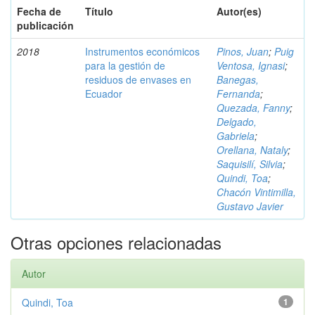
Fecha de
Título
Autor(es)
publicación
2018
Instrumentos económicos
Pinos, Juan
;
Puig
para la gestión de
Ventosa, Ignasi
;
residuos de envases en
Banegas,
Ecuador
Fernanda
;
Quezada, Fanny
;
Delgado,
Gabriela
;
Orellana, Nataly
;
Saquisilí, Silvia
;
Quindi, Toa
;
Chacón Vintimilla,
Gustavo Javier
Otras opciones relacionadas
Autor
Quindi, Toa
1