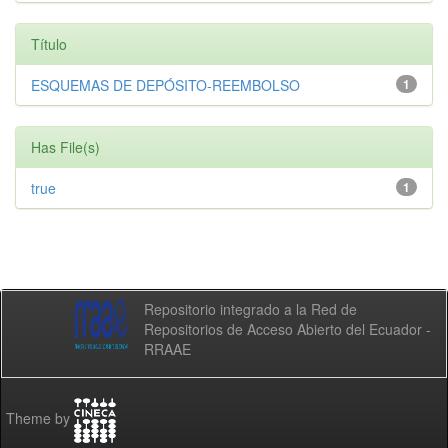
Título
ESQUEMAS DE DEPÓSITO-REEMBOLSO
1
Has File(s)
true
1
Repositorio integrado a la Red de
Repositorios de Acceso Abierto del Ecuador -
RRAAE
Theme by