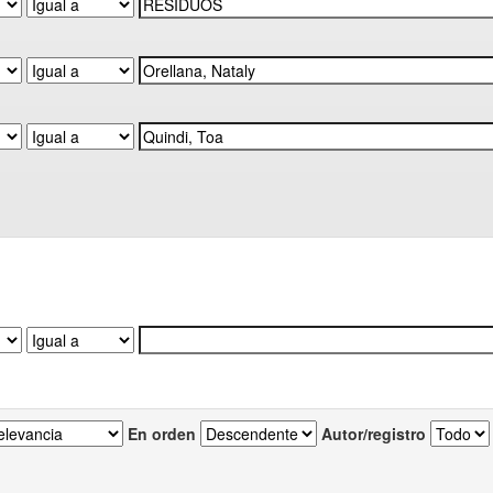
En orden
Autor/registro