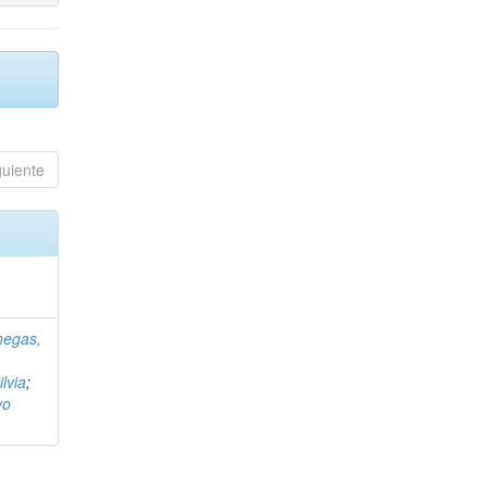
guiente
negas,
ilvia
;
vo