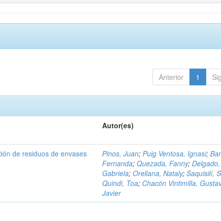
Anterior
1
Si
Autor(es)
tión de residuos de envases
Pinos, Juan
;
Puig Ventosa, Ignasi
;
Ba
Fernanda
;
Quezada, Fanny
;
Delgado,
Gabriela
;
Orellana, Nataly
;
Saquisilí, S
Quindi, Toa
;
Chacón Vintimilla, Gusta
Javier