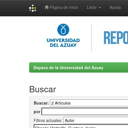
Página de inicio
Listar
Ayuda
Skip
navigation
Dspace de la Universidad del Azuay
Buscar
Buscar:
por
Filtros actuales: