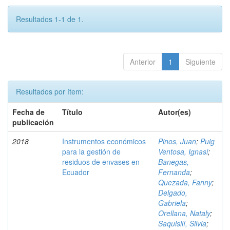
Resultados 1-1 de 1.
Anterior
1
Siguiente
Resultados por ítem:
Fecha de
Título
Autor(es)
publicación
2018
Instrumentos económicos
Pinos, Juan
;
Puig
para la gestión de
Ventosa, Ignasi
;
residuos de envases en
Banegas,
Ecuador
Fernanda
;
Quezada, Fanny
;
Delgado,
Gabriela
;
Orellana, Nataly
;
Saquisilí, Silvia
;