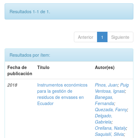
Resultados 1-1 de 1.
Anterior
1
Siguiente
Resultados por ítem:
Fecha de
Título
Autor(es)
publicación
2018
Instrumentos económicos
Pinos, Juan
;
Puig
para la gestión de
Ventosa, Ignasi
;
residuos de envases en
Banegas,
Ecuador
Fernanda
;
Quezada, Fanny
;
Delgado,
Gabriela
;
Orellana, Nataly
;
Saquisilí, Silvia
;