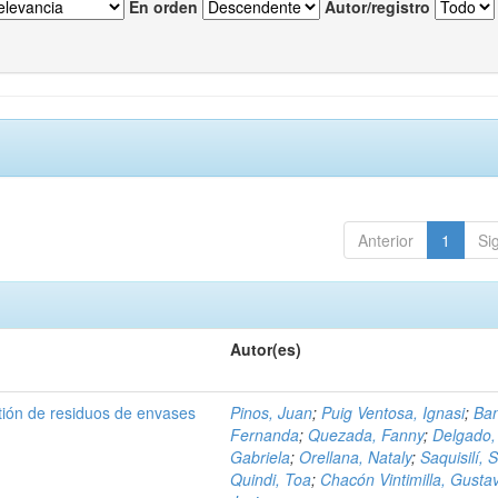
En orden
Autor/registro
Anterior
1
Si
Autor(es)
tión de residuos de envases
Pinos, Juan
;
Puig Ventosa, Ignasi
;
Ba
Fernanda
;
Quezada, Fanny
;
Delgado,
Gabriela
;
Orellana, Nataly
;
Saquisilí, S
Quindi, Toa
;
Chacón Vintimilla, Gusta