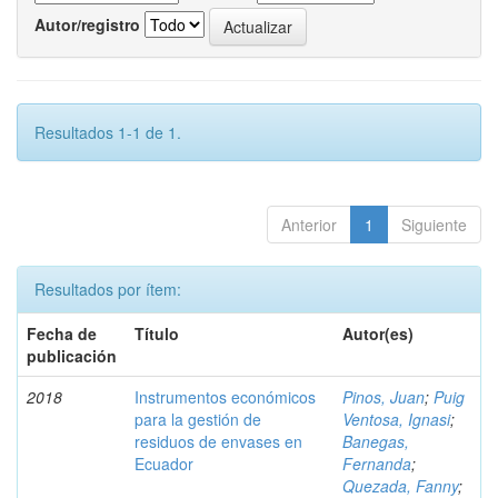
Autor/registro
Resultados 1-1 de 1.
Anterior
1
Siguiente
Resultados por ítem:
Fecha de
Título
Autor(es)
publicación
2018
Instrumentos económicos
Pinos, Juan
;
Puig
para la gestión de
Ventosa, Ignasi
;
residuos de envases en
Banegas,
Ecuador
Fernanda
;
Quezada, Fanny
;