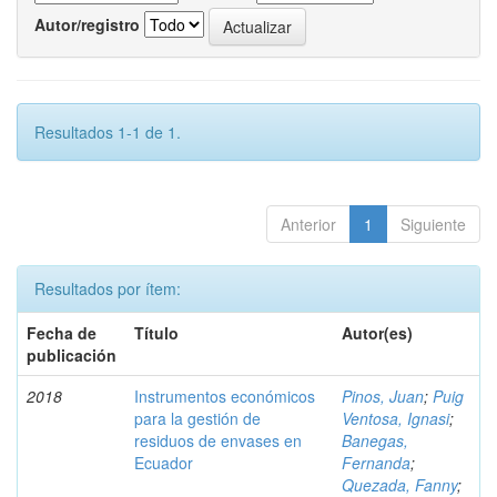
Autor/registro
Resultados 1-1 de 1.
Anterior
1
Siguiente
Resultados por ítem:
Fecha de
Título
Autor(es)
publicación
2018
Instrumentos económicos
Pinos, Juan
;
Puig
para la gestión de
Ventosa, Ignasi
;
residuos de envases en
Banegas,
Ecuador
Fernanda
;
Quezada, Fanny
;