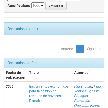
Autor/registro
Resultados 1-1 de 1.
Anterior
1
Siguiente
Resultados por ítem:
Fecha de
Título
Autor(es)
publicación
2018
Instrumentos económicos
Pinos, Juan
;
Puig
para la gestión de
Ventosa, Ignasi
;
residuos de envases en
Banegas,
Ecuador
Fernanda
;
Quezada, Fanny
;