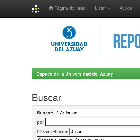
Página de inicio
Listar
Ayuda
Skip
navigation
Dspace de la Universidad del Azuay
Buscar
Buscar:
por
Filtros actuales: