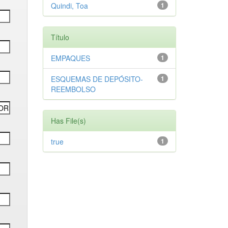
Quindi, Toa
1
Título
EMPAQUES
1
ESQUEMAS DE DEPÓSITO-
1
REEMBOLSO
Has File(s)
true
1