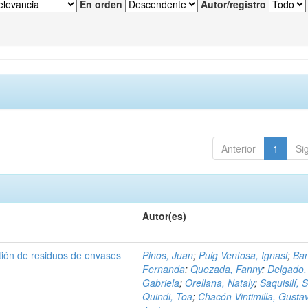
En orden
Autor/registro
Anterior
1
Si
Autor(es)
tión de residuos de envases
Pinos, Juan
;
Puig Ventosa, Ignasi
;
Ba
Fernanda
;
Quezada, Fanny
;
Delgado,
Gabriela
;
Orellana, Nataly
;
Saquisilí, S
Quindi, Toa
;
Chacón Vintimilla, Gusta