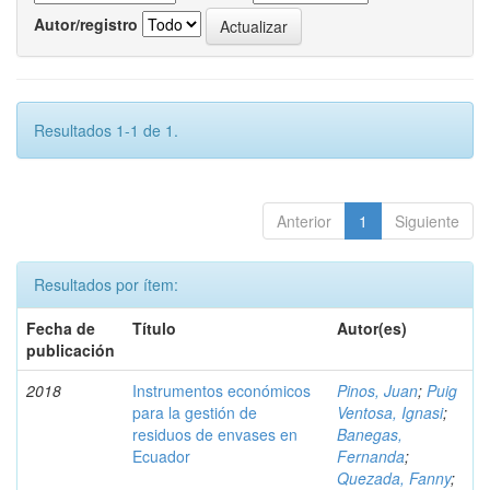
Autor/registro
Resultados 1-1 de 1.
Anterior
1
Siguiente
Resultados por ítem:
Fecha de
Título
Autor(es)
publicación
2018
Instrumentos económicos
Pinos, Juan
;
Puig
para la gestión de
Ventosa, Ignasi
;
residuos de envases en
Banegas,
Ecuador
Fernanda
;
Quezada, Fanny
;