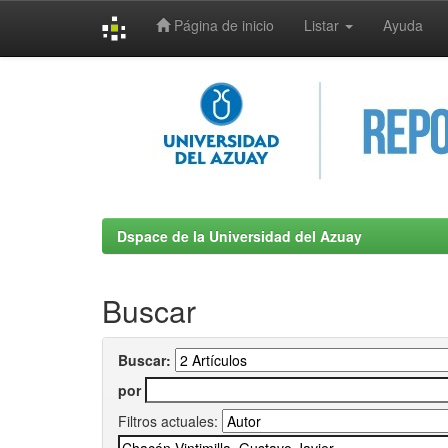
Página de inicio
Listar
Ayuda
Skip
navigation
Dspace de la Universidad del Azuay
Buscar
Buscar:
por
Filtros actuales: