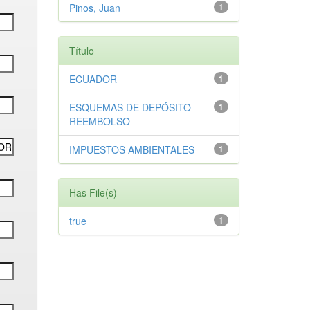
Pinos, Juan
1
Título
ECUADOR
1
ESQUEMAS DE DEPÓSITO-
1
REEMBOLSO
IMPUESTOS AMBIENTALES
1
Has File(s)
true
1