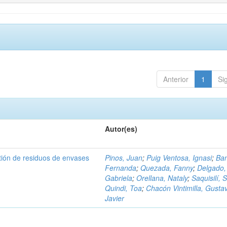
Anterior
1
Si
Autor(es)
tión de residuos de envases
Pinos, Juan
;
Puig Ventosa, Ignasi
;
Ba
Fernanda
;
Quezada, Fanny
;
Delgado,
Gabriela
;
Orellana, Nataly
;
Saquisilí, S
Quindi, Toa
;
Chacón Vintimilla, Gusta
Javier