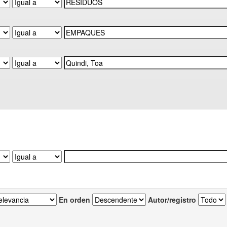
En orden
Autor/registro