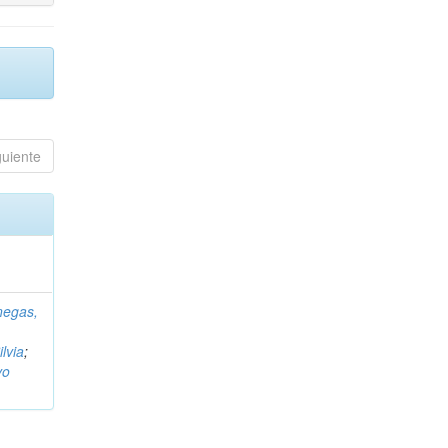
guiente
negas,
ilvia
;
vo