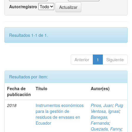
Autor/registro
Resultados 1-1 de 1.
Anterior
1
Siguiente
Resultados por ítem:
Fecha de
Título
Autor(es)
publicación
2018
Instrumentos económicos
Pinos, Juan
;
Puig
para la gestión de
Ventosa, Ignasi
;
residuos de envases en
Banegas,
Ecuador
Fernanda
;
Quezada, Fanny
;