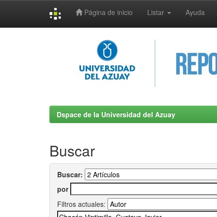
Página de inicio
Listar
Ayuda
Skip
navigation
Dspace de la Universidad del Azuay
Buscar
Buscar:
por
Filtros actuales: