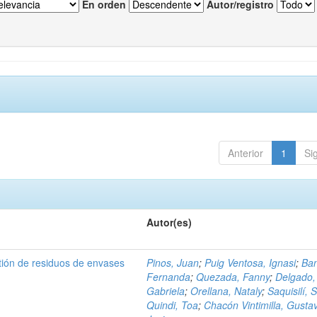
En orden
Autor/registro
Anterior
1
Si
Autor(es)
tión de residuos de envases
Pinos, Juan
;
Puig Ventosa, Ignasi
;
Ba
Fernanda
;
Quezada, Fanny
;
Delgado,
Gabriela
;
Orellana, Nataly
;
Saquisilí, S
Quindi, Toa
;
Chacón Vintimilla, Gusta