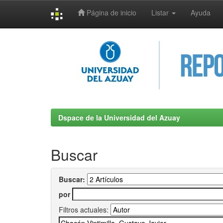
Página de inicio
Listar
Ayuda
Skip
navigation
Dspace de la Universidad del Azuay
Buscar
Buscar:
por
Filtros actuales: