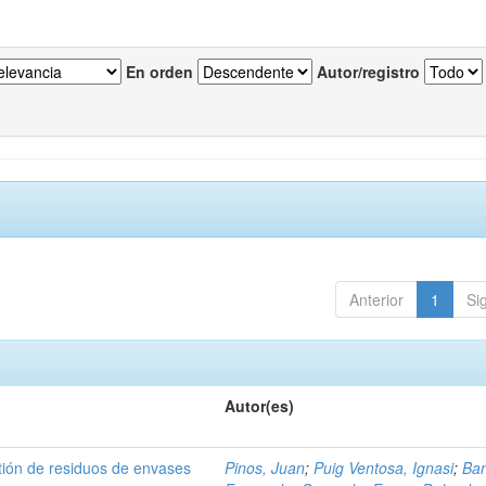
En orden
Autor/registro
Anterior
1
Si
Autor(es)
tión de residuos de envases
Pinos, Juan
;
Puig Ventosa, Ignasi
;
Ba