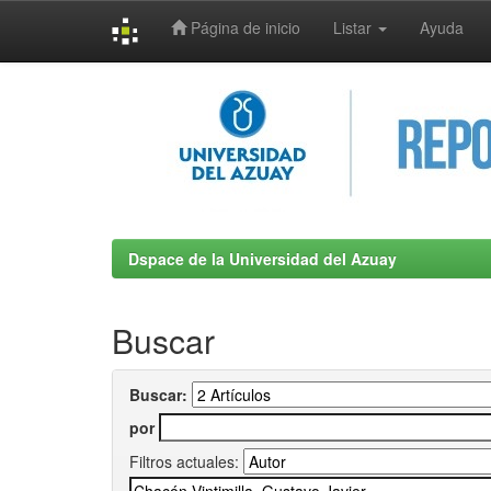
Página de inicio
Listar
Ayuda
Skip
navigation
Dspace de la Universidad del Azuay
Buscar
Buscar:
por
Filtros actuales: