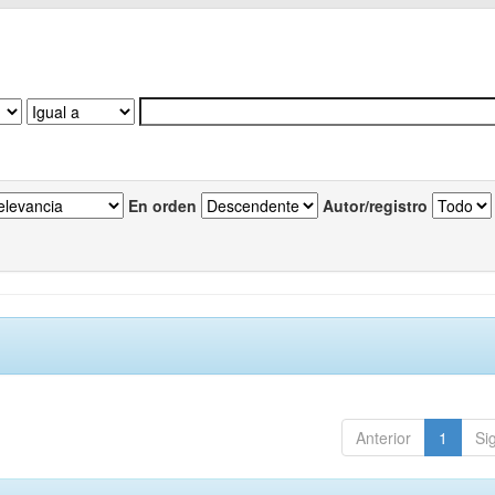
En orden
Autor/registro
Anterior
1
Si