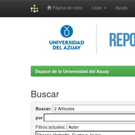
Página de inicio
Listar
Ayuda
Skip
navigation
Dspace de la Universidad del Azuay
Buscar
Buscar:
por
Filtros actuales: