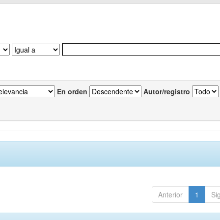
En orden
Autor/registro
Anterior
1
Si