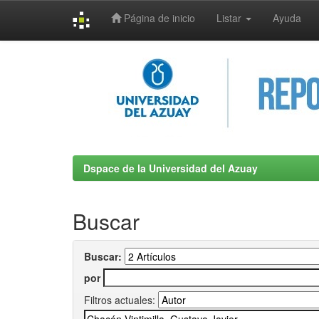
Página de inicio
Listar
Ayuda
Skip
navigation
Dspace de la Universidad del Azuay
Buscar
Buscar:
por
Filtros actuales: