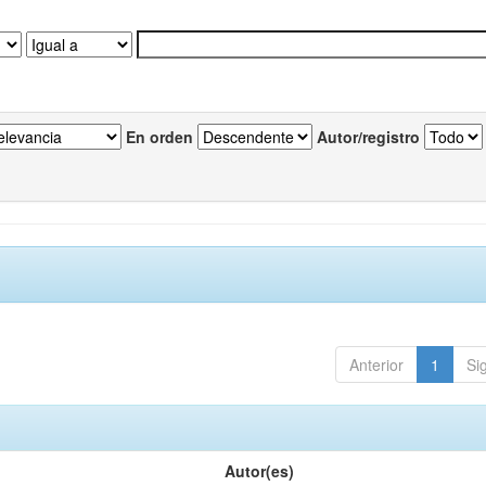
En orden
Autor/registro
Anterior
1
Si
Autor(es)