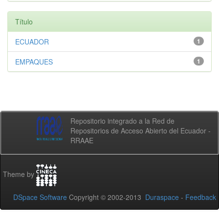
Título
ECUADOR
1
EMPAQUES
1
Repositorio integrado a la Red de
Repositorios de Acceso Abierto del Ecuador -
RRAAE
Theme by
DSpace Software
Copyright © 2002-2013
Duraspace
-
Feedback