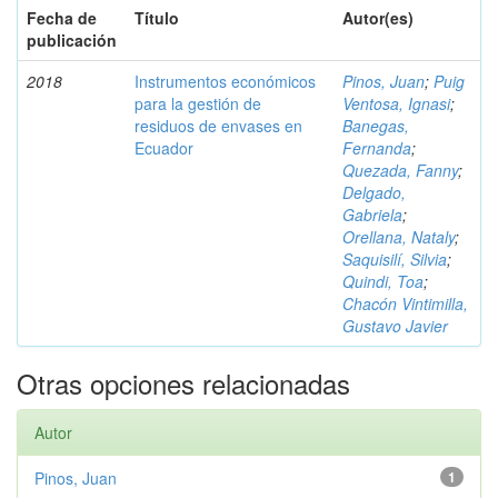
Fecha de
Título
Autor(es)
publicación
2018
Instrumentos económicos
Pinos, Juan
;
Puig
para la gestión de
Ventosa, Ignasi
;
residuos de envases en
Banegas,
Ecuador
Fernanda
;
Quezada, Fanny
;
Delgado,
Gabriela
;
Orellana, Nataly
;
Saquisilí, Silvia
;
Quindi, Toa
;
Chacón Vintimilla,
Gustavo Javier
Otras opciones relacionadas
Autor
Pinos, Juan
1