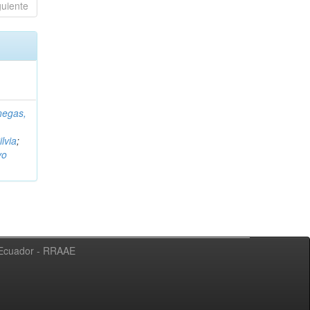
guiente
negas,
ilvia
;
vo
l Ecuador - RRAAE