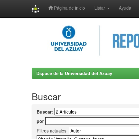
Página de inicio
Listar
Ayuda
Skip
navigation
Dspace de la Universidad del Azuay
Buscar
Buscar:
por
Filtros actuales: