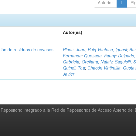
Anterior
1
Si
Autor(es)
tión de residuos de envases
Pinos, Juan
;
Puig Ventosa, Ignasi
;
Ba
Fernanda
;
Quezada, Fanny
;
Delgado,
Gabriela
;
Orellana, Nataly
;
Saquisilí, S
Quindi, Toa
;
Chacón Vintimilla, Gusta
Javier
Repositorio integrado a la Red de Repositorios de Acceso Abierto de