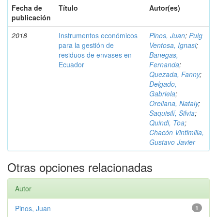
Fecha de
Título
Autor(es)
publicación
2018
Instrumentos económicos
Pinos, Juan
;
Puig
para la gestión de
Ventosa, Ignasi
;
residuos de envases en
Banegas,
Ecuador
Fernanda
;
Quezada, Fanny
;
Delgado,
Gabriela
;
Orellana, Nataly
;
Saquisilí, Silvia
;
Quindi, Toa
;
Chacón Vintimilla,
Gustavo Javier
Otras opciones relacionadas
Autor
Pinos, Juan
1