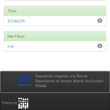
Título
ECUADOR
1
Has File(s)
true
1
Repositorio integrado a la Red de
Repositorios de Acceso Abierto del Ecuador -
RRAAE
Theme by