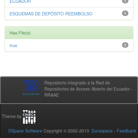
ECUADOR
1
ESQUEMAS DE DEPÓSITO-REEMBOLSO
1
Has File(s)
true
1
Repositorio integrado a la Red de
Repositorios de Acceso Abierto del Ecuador -
RRAAE
Theme by
DSpace Software
Copyright © 2002-2013
Duraspace
-
Feedback