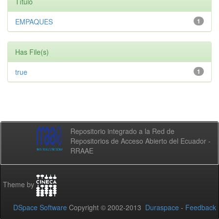
Título
EMPAQUES
1
Has File(s)
true
1
Repositorio integrado a la Red de
Repositorios de Acceso Abierto del Ecuador -
RRAAE
Theme by
DSpace Software
Copyright © 2002-2013
Duraspace
-
Feedback