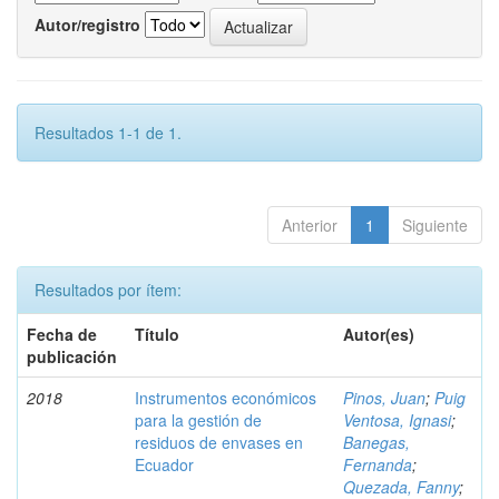
Autor/registro
Resultados 1-1 de 1.
Anterior
1
Siguiente
Resultados por ítem:
Fecha de
Título
Autor(es)
publicación
2018
Instrumentos económicos
Pinos, Juan
;
Puig
para la gestión de
Ventosa, Ignasi
;
residuos de envases en
Banegas,
Ecuador
Fernanda
;
Quezada, Fanny
;