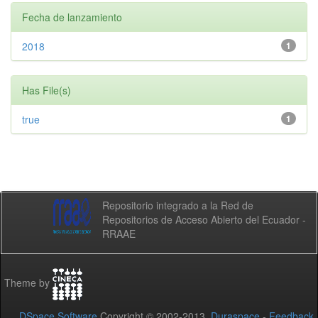
Fecha de lanzamiento
2018
1
Has File(s)
true
1
Repositorio integrado a la Red de
Repositorios de Acceso Abierto del Ecuador -
RRAAE
Theme by
DSpace Software
Copyright © 2002-2013
Duraspace
-
Feedback