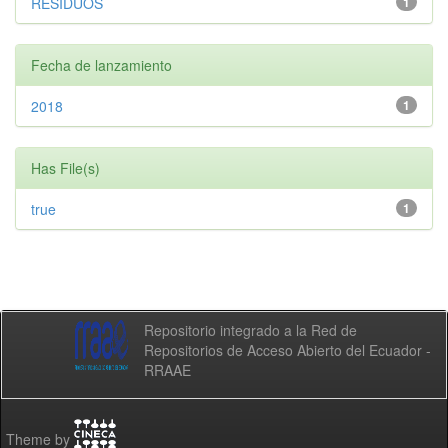
RESIDUOS
1
Fecha de lanzamiento
2018
1
Has File(s)
true
1
Repositorio integrado a la Red de
Repositorios de Acceso Abierto del Ecuador -
RRAAE
Theme by