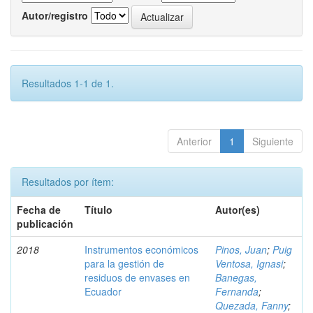
Autor/registro
Resultados 1-1 de 1.
Anterior
1
Siguiente
Resultados por ítem:
Fecha de
Título
Autor(es)
publicación
2018
Instrumentos económicos
Pinos, Juan
;
Puig
para la gestión de
Ventosa, Ignasi
;
residuos de envases en
Banegas,
Ecuador
Fernanda
;
Quezada, Fanny
;