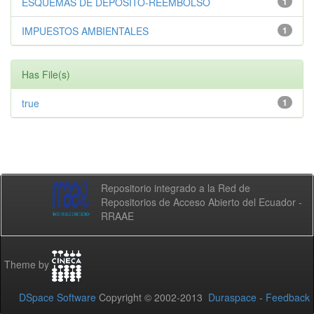
ESQUEMAS DE DEPÓSITO-REEMBOLSO
1
IMPUESTOS AMBIENTALES
1
Has File(s)
true
1
Repositorio integrado a la Red de
Repositorios de Acceso Abierto del Ecuador -
RRAAE
Theme by
DSpace Software
Copyright © 2002-2013
Duraspace
-
Feedback