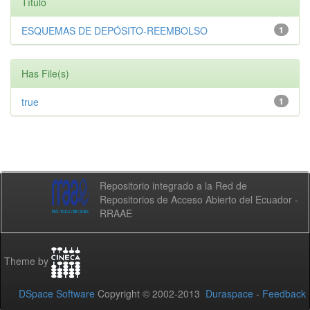
Título
ESQUEMAS DE DEPÓSITO-REEMBOLSO
1
Has File(s)
true
1
Repositorio integrado a la Red de
Repositorios de Acceso Abierto del Ecuador -
RRAAE
Theme by
DSpace Software
Copyright © 2002-2013
Duraspace
-
Feedback