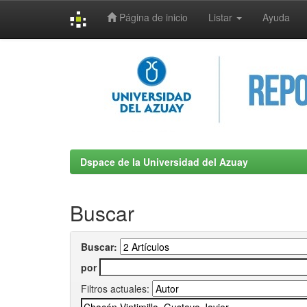
Página de inicio
Listar
Ayuda
Skip
navigation
Dspace de la Universidad del Azuay
Buscar
Buscar:
por
Filtros actuales: