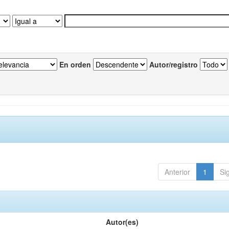
En orden
Autor/registro
Anterior
1
Si
Autor(es)