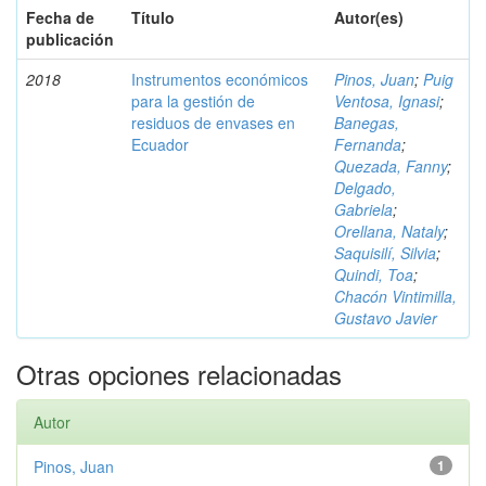
Fecha de
Título
Autor(es)
publicación
2018
Instrumentos económicos
Pinos, Juan
;
Puig
para la gestión de
Ventosa, Ignasi
;
residuos de envases en
Banegas,
Ecuador
Fernanda
;
Quezada, Fanny
;
Delgado,
Gabriela
;
Orellana, Nataly
;
Saquisilí, Silvia
;
Quindi, Toa
;
Chacón Vintimilla,
Gustavo Javier
Otras opciones relacionadas
Autor
Pinos, Juan
1