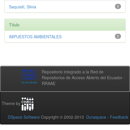
Saquisilí, Silvia
1
Título
IMPUESTOS AMBIENTALES
1
Repositorio integrado a la Red de
Repositorios de Acceso Abierto del Ecuador -
RRAAE
Theme by
DSpace Software
Copyright © 2002-2013
Duraspace
-
Feedback