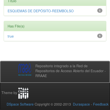
Título
ESQUEMAS DE DEPÓSITO-REEMBOLSO
1
Has File(s)
true
1
Repositorio integrado a la Red de
Repositorios de Acceso Abierto del Ecuador -
RRAAE
Theme by
DSpace Software
Copyright © 2002-2013
Duraspace
-
Feedback